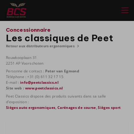
Concessionnaire
Les classiques de Peet
Retour aux distributeurs ergonomiques
Rouwkooplaan 31
2251 AP Voorschoten
Personne de contact :
Peter van Egmond
Téléphone : +31 (0) 611 32 17 15
E-mail :
info@peetclassics.nl
Site web :
www.peetclassics.nl
Peet Classics dispose des produits suivants dans sa salle
d'exposition :
Sièges auto ergonomiques
,
Carénages de course
,
Sièges sport