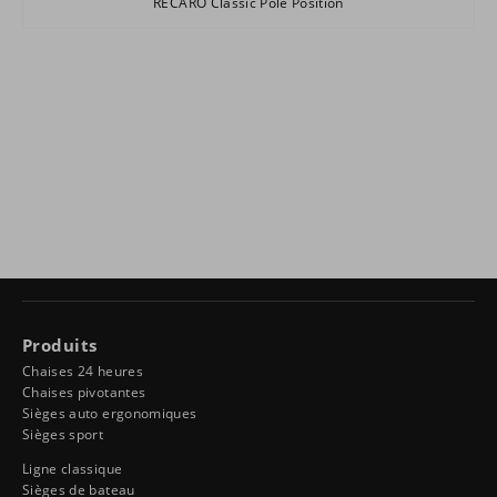
RECARO Classic Pole Position
Produits
Chaises 24 heures
Chaises pivotantes
Sièges auto ergonomiques
Sièges sport
Ligne classique
Sièges de bateau