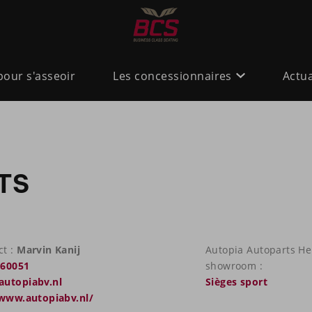
pour s'asseoir
Les concessionnaires
Actua
TS
ct :
Marvin Kanij
Autopia Autoparts He
760051
showroom :
utopiabv.nl
Sièges sport
/www.autopiabv.nl/