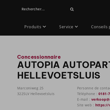
Rechercher...
Produits
Service
Conseils 
Concessionnaire
AUTOPIA AUTOPAR
HELLEVOETSLUIS
Marconiweg 25
Personne de conta
3225LV Hellevoetsluis
Téléphone :
0181-
E-mail :
verkoop@a
Site web :
https:/