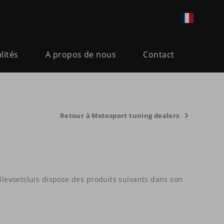
lités
A propos de nous
Contact
Retour à Motosport tuning dealers
llevoetsluis dispose des produits suivants dans son