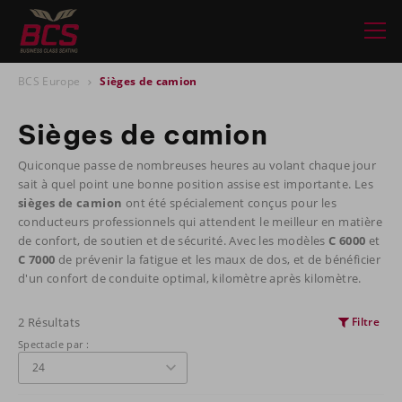
BCS Europe
Sièges de camion
Sièges de camion
Quiconque passe de nombreuses heures au volant chaque jour
sait à quel point une bonne position assise est importante. Les
sièges de camion
ont été spécialement conçus pour les
conducteurs professionnels qui attendent le meilleur en matière
de confort, de soutien et de sécurité. Avec les modèles
C 6000
et
C 7000
de prévenir la fatigue et les maux de dos, et de bénéficier
d'un confort de conduite optimal, kilomètre après kilomètre.
2 Résultats
Filtre
Spectacle par :