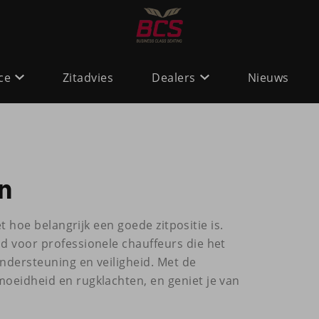
ce
Zitadvies
Dealers
Nieuws
n
t hoe belangrijk een goede zitpositie is.
ld voor professionele chauffeurs die het
ndersteuning en veiligheid. Met de
oeidheid en rugklachten, en geniet je van