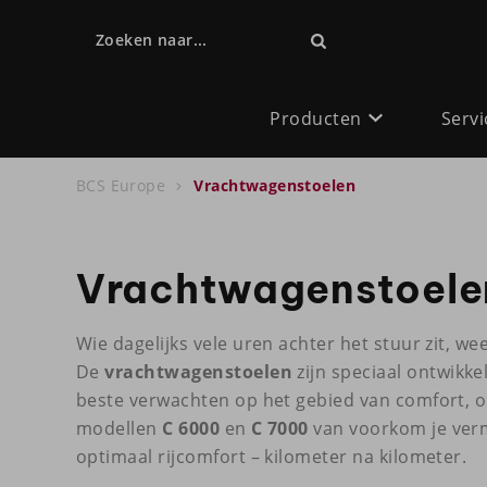
Zoeken naar...
Producten
Servi
BCS Europe
Vrachtwagenstoelen
Vrachtwagenstoele
Wie dagelijks vele uren achter het stuur zit, wee
De
vrachtwagenstoelen
zijn speciaal ontwikke
beste verwachten op het gebied van comfort, o
modellen
C 6000
en
C 7000
van voorkom je verm
optimaal rijcomfort – kilometer na kilometer.