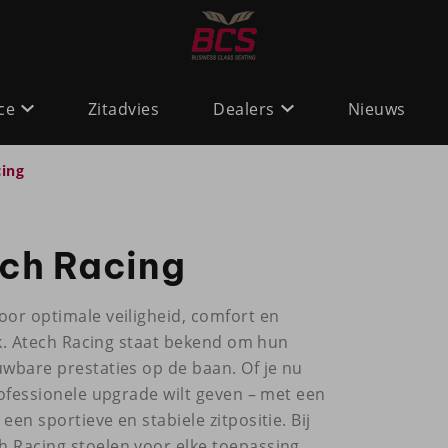
ce
Zitadvies
Dealers
Nieuws
cing
ch Racing
oor optimale veiligheid, comfort en
uik. Atech Racing staat bekend om hun
uwbare prestaties op de baan. Of je nu
rofessionele upgrade wilt geven – met een
en sportieve en stabiele zitpositie. Bij
h Racing stoelen voor elke toepassing.