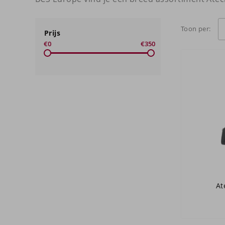
Toon per:
Prijs
€0
€350
At