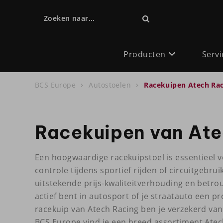
Zoeken naar...
Producten
Servi
BCS Europe
Autostoelen
Racekuipen Atech Ra
Racekuipen van Ate
Een hoogwaardige racekuipstoel is essentieel v
controle tijdens sportief rijden of circuitgebr
uitstekende prijs-kwaliteitverhouding en betro
actief bent in autosport of je straatauto een p
racekuip van Atech Racing ben je verzekerd van e
BCS Europe vind je een breed assortiment Atec