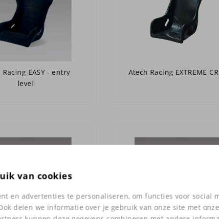
 Racing EASY - entry
Atech Racing EXTREME C
level
uik van cookies
t en advertenties te personaliseren, om functies voor social
Ook delen we informatie over je gebruik van onze site met onze
artners kunnen deze gegevens combineren met andere informati