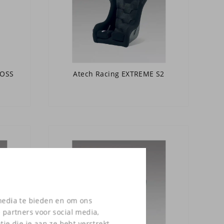
ROSS
Atech Racing EXTREME S2
 media te bieden en om ons
 partners voor social media,
e die je aan ze hebt verstrekt