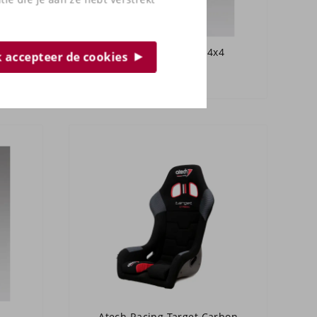
NCE
Atech Racing RAID 4x4
ik accepteer de cookies
Atech Racing Target Carbon