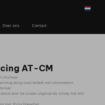
Over ons
Contact
acing AT-CM
el zitschaal
herming (wing seat) bedekt met ultramodern
eriaal
ndeerd door de unieke uitgevoerde schelp met ASS
ng met 3D-luchtweefsel