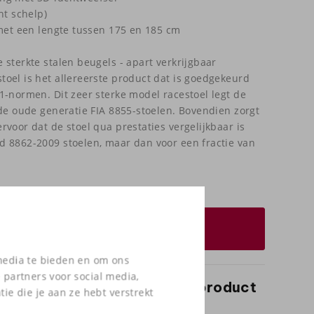
ht schelp)
 met een lengte tussen 175 en 185 cm
 sterkte stalen beugels - apart verkrijgbaar
oel is het allereerste product dat is goedgekeurd
1-normen. Dit zeer sterke model racestoel legt de
 de oude generatie FIA 8855-stoelen. Bovendien zorgt
voor dat de stoel qua prestaties vergelijkbaar is
 8862-2009 stoelen, maar dan voor een fractie van
Prijsopgave aanvragen
 media te bieden en om ons
 partners voor social media,
ver dit product of wil je het product
e die je aan ze hebt verstrekt
el bekijken?