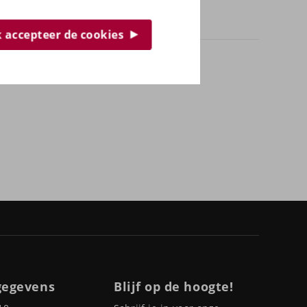
s op en kom bij ons proefzitten!
ik accepteer de cookies
gegevens
Blijf op de hoogte!