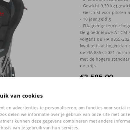
- Gewicht 9,30 kg (gewic
- Geschikt voor piloten
- 10 jaar geldig
- FIA-goedgekeurde hoge
De gloednieuwe AT-CM-st
volgens de FIA 8855-202
kwaliteitslat hoger dan
de FIA 8855-2021 norm er
met de hogere standaard
de prijs.
€
2.595,00
uik van cookies
t en advertenties te personaliseren, om functies voor social
Ook delen we informatie over je gebruik van onze site met onze
Heb jij vragen o
artners kunnen deze gegevens combineren met andere informati
in het onze wink
basis van je gebruik van hun services.