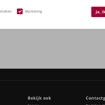
Neem
contact
met on
stieken
Marketing
Ja, 
Bekijk ook
Contact