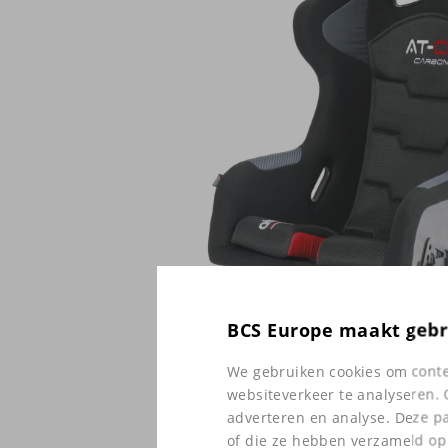
BCS Europe maakt gebr
We gebruiken cookies om conten
websiteverkeer te analyseren. 
adverteren en analyse. Deze p
of die ze hebben verzameld op 