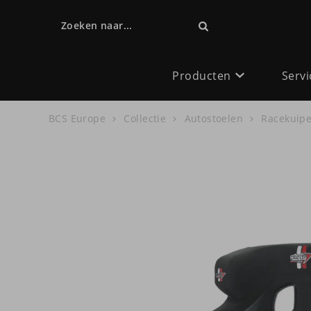
Zoeken naar...
Producten
Servi
BCS Europe
Collectie
Autostoelen
Racekuipe