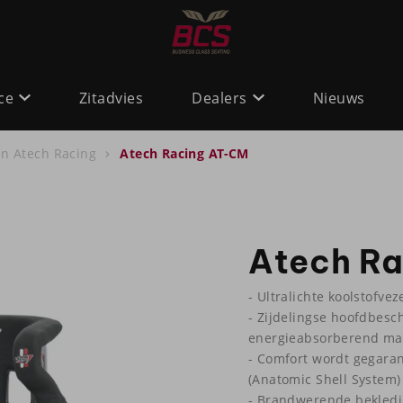
ce
Zitadvies
Dealers
Nieuws
n Atech Racing
Atech Racing AT-CM
Atech R
- Ultralichte koolstofvez
- Zijdelingse hoofdbesc
energieabsorberend mat
- Comfort wordt gegara
(Anatomic Shell System)
- Brandwerende bekledi