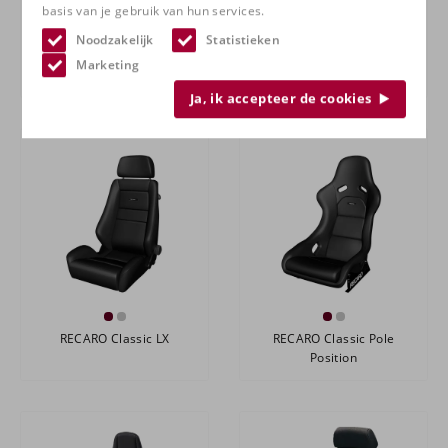
basis van je gebruik van hun services.
Noodzakelijk
Statistieken
Atech Racing TARGET XL
RECARO Classic LS
Marketing
Ja, ik accepteer de cookies
RECARO Classic LX
RECARO Classic Pole
Position