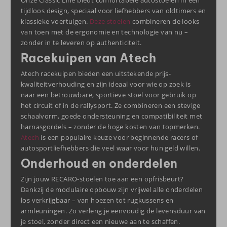
Onze Classic Line biedt comfortabele autostoelen in een
tijdloos design, speciaal voor liefhebbers van oldtimers en
klassieke voertuigen.
Deze stoelen
combineren de looks
van toen met de ergonomie en technologie van nu –
zonder in te leveren op authenticiteit.
Racekuipen van Atech
Atech racekuipen bieden een uitstekende prijs-
kwaliteitverhouding en zijn ideaal voor wie op zoek is
naar een betrouwbare, sportieve stoel voor gebruik op
het circuit of in de rallysport. Ze combineren een stevige
schaalvorm, goede ondersteuning en compatibiliteit met
harnasgordels – zonder de hoge kosten van topmerken.
Atech
is een populaire keuze voor beginnende racers of
autosportliefhebbers die veel waar voor hun geld willen.
Onderhoud en onderdelen
Zijn jouw RECARO-stoelen toe aan een opfrisbeurt?
Dankzij de modulaire opbouw zijn vrijwel alle onderdelen
los verkrijgbaar – van hoezen tot rugkussens en
armleuningen. Zo verleng je eenvoudig de levensduur van
je stoel, zonder direct een nieuwe aan te schaffen.