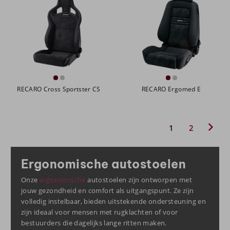
RECARO Cross Sportster CS
RECARO Ergomed E
1
2
Ergonomische autostoelen
Onze
ergonomische
autostoelen zijn ontworpen met
jouw gezondheid en comfort als uitgangspunt. Ze zijn
volledig instelbaar, bieden uitstekende ondersteuning en
zijn ideaal voor mensen met rugklachten of voor
bestuurders die dagelijks lange ritten maken.