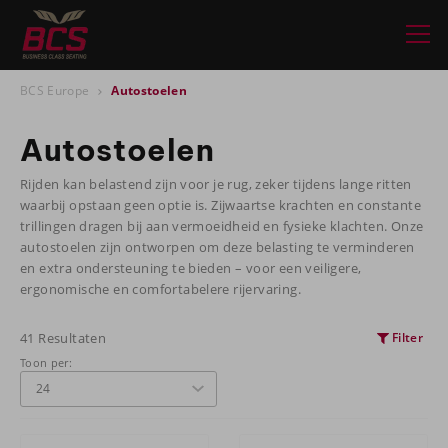
BCS Europe
Autostoelen
Autostoelen
Rijden kan belastend zijn voor je rug, zeker tijdens lange ritten
waarbij opstaan geen optie is. Zijwaartse krachten en constante
trillingen dragen bij aan vermoeidheid en fysieke klachten. Onze
autostoelen zijn ontworpen om deze belasting te verminderen
en extra ondersteuning te bieden – voor een veiligere,
ergonomische en comfortabelere rijervaring.
41 Resultaten
Filter
Toon per: