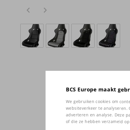
BCS Europe maakt gebr
We gebruiken cookies om conten
websiteverkeer te analyseren. 
adverteren en analyse. Deze p
of die ze hebben verzameld op 