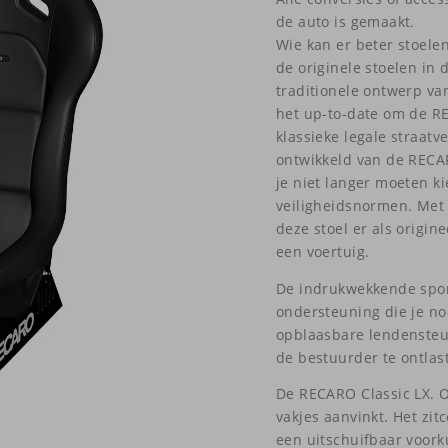
de auto is gemaakt.
Wie kan er beter stoele
de originele stoelen in
traditionele ontwerp va
het up-to-date om de RE
klassieke legale straatv
ontwikkeld van de RECAR
je niet langer moeten k
veiligheidsnormen. Met z
deze stoel er als origine
een voertuig.
De indrukwekkende sport
ondersteuning die je n
opblaasbare lendensteun
de bestuurder te ontlas
De RECARO Classic LX. Op
vakjes aanvinkt. Het zit
een uitschuifbaar voork