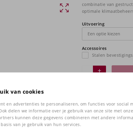
combinatie van gestruc
optimale klimaatbeheers
Uitvoering
Accessoires
Stalen bevestiging
uik van cookies
Heb jij vragen o
t en advertenties te personaliseren, om functies voor social
in het onze wink
Ook delen we informatie over je gebruik van onze site met onze
Neem
contact
met on
artners kunnen deze gegevens combineren met andere informati
basis van je gebruik van hun services.