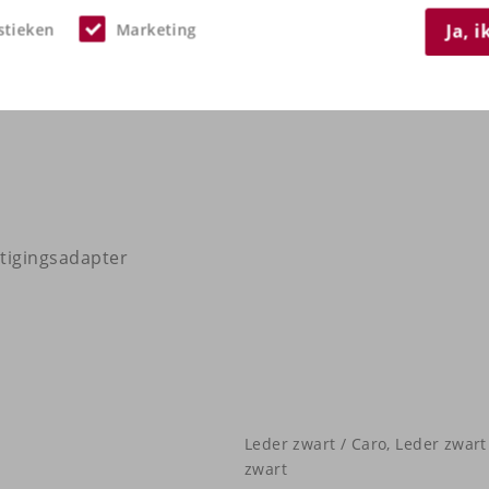
stieken
Marketing
Ja, 
tigingsadapter
Leder zwart / Caro, Leder zwart 
zwart