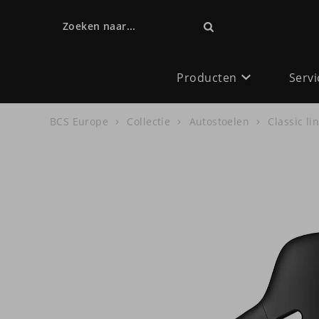
Zoeken naar...
Producten
Servi
BCS Europe
Collectie
Autostoelen
Classic li