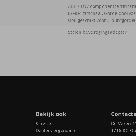
ABE / TÜV componentcertificerin
(GFRP) zitschaal, Gordeldoorvo
Ook geschikt voor 3-puntgordel
Stalen bevestigingsadapter
Bekijk ook
Contact
Service
De Veken 1
Dealers ergonomie
1716 KG O