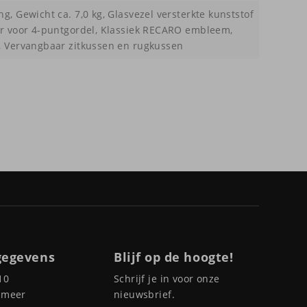
g, Gewicht ca. 7,0 kg, Glasvezel versterkte kunststof
er voor 4-puntgordel, Klassiek RECARO embleem,
, Vervangbaar zitkussen en rugkussen
gegevens
Blijf op de hoogte!
10
Schrijf je in voor onze
pmeer
nieuwsbrief.