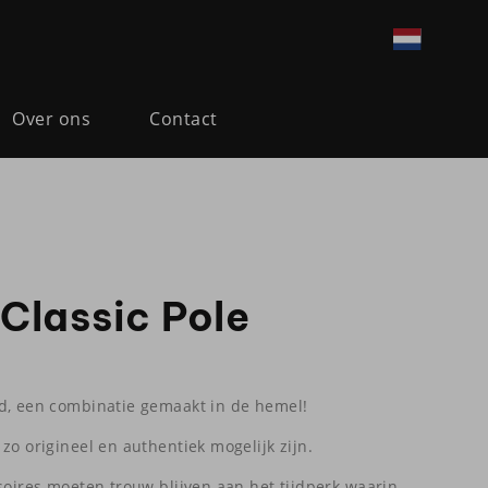
Over ons
Contact
lassic Pole
d, een combinatie gemaakt in de hemel!
zo origineel en authentiek mogelijk zijn.
soires moeten trouw blijven aan het tijdperk waarin