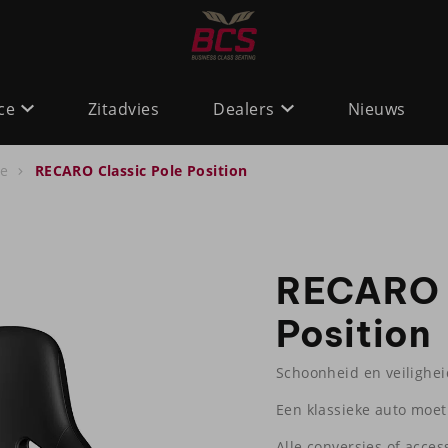
ce
Zitadvies
Dealers
Nieuws
ne
RECARO Classic Pole Position
RECARO C
Position
Schoonheid en veilighei
Een klassieke auto moet 
Alle conversies of acces