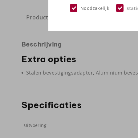
Noodzakelijk
Stati
Productinformatie
Specificaties
Beschrijving
Extra opties
Stalen bevestigingsadapter, Aluminium beves
Specificaties
Uitvoering