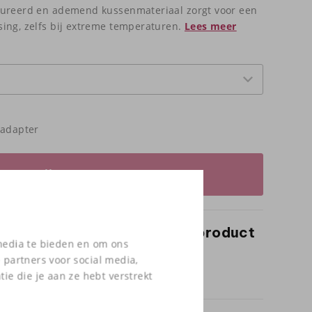
tureerd en ademend kussenmateriaal zorgt voor een
ing, zelfs bij extreme temperaturen.
Lees meer
sadapter
Prijsopgave aanvragen
ver dit product of wil je het product
 media te bieden en om ons
el bekijken?
 partners voor social media,
s op en kom bij ons proefzitten!
e die je aan ze hebt verstrekt