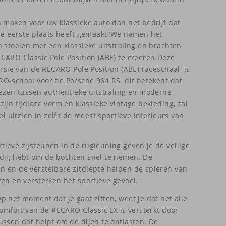
n maken voor uw klassieke auto dan het bedrijf dat
 de eerste plaats heeft gemaakt?We namen het
n stoelen met een klassieke uitstraling en brachten
CARO Classic Pole Position (ABE) te creëren.Deze
ersie van de RECARO Pole Position (ABE) raceschaal, is
O-schaal voor de Porsche 964 RS. dit betekent dat
iezen tussen authentieke uitstraling en moderne
ijn tijdloze vorm en klassieke vintage bekleding, zal
el uitzien in zelfs de meest sportieve interieurs van
ieve zijsteunen in de rugleuning geven je de veilige
odig hebt om de bochten snel te nemen. De
 en de verstelbare zitdiepte helpen de spieren van
ten en versterken het sportieve gevoel.
 het moment dat je gaat zitten, weet je dat het alle
comfort van de RECARO Classic LX is versterkt door
ussen dat helpt om de dijen te ontlasten. De