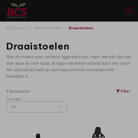
BCS Europe
Kantoorstoelen
Draaistoelen
Draaistoelen
Niet de meest voor de hand liggende keus, maar wel één die laat
zien waar je voor staat. Je eigen identiteit verteld door een stoel
die uitstraling heeft en een ergonomisch verantwoorde
werkplek is.
9 Resultaten
Filter
Toon per: