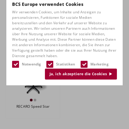
BCS Europe verwendet Cookies
Wir verwenden Cookies, um Inhalte und Anzeigen zu
personalisieren, Funktionen für soziale Medien
bereitzustellen und den Verkehr auf unserer Website zu
RECARO Nxt Gaming
RECARO Spezialist Star
analysieren. Wir teilen unseren Partnern auch Informationen
über Ihre Nutzung unserer Website für soziale Medien,
Werbung und Analyse mit. Diese Partner können diese Daten
mit anderen Informationen kombinieren, die Sie ihnen zur
Verfügung gestellt haben oder die sie aus Ihrer Nutzung ihrer
Dienste gesammelt haben.
Notwendig
Statistiken
Marketing
Ja, ich akzeptiere die Cookies
RECARO Speed Star