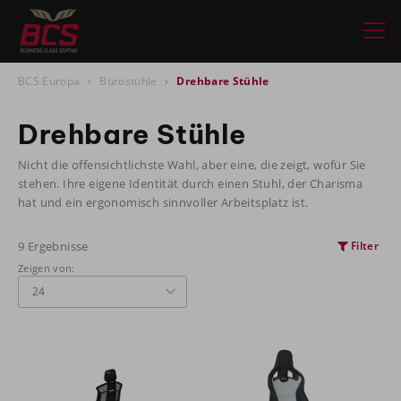
BCS Europa
Bürostühle
Drehbare Stühle
Drehbare Stühle
Nicht die offensichtlichste Wahl, aber eine, die zeigt, wofür Sie
stehen. Ihre eigene Identität durch einen Stuhl, der Charisma
hat und ein ergonomisch sinnvoller Arbeitsplatz ist.
9 Ergebnisse
Filter
Zeigen von: