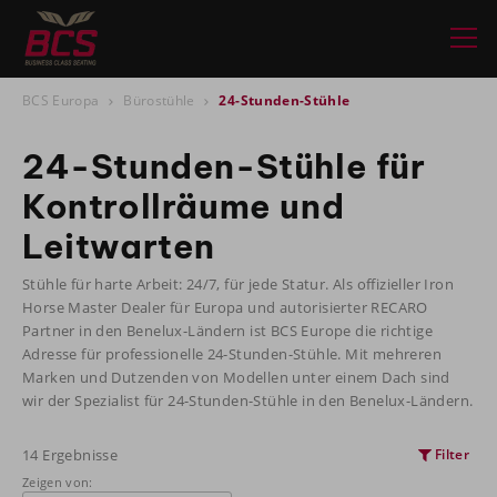
BCS Europa
Bürostühle
24-Stunden-Stühle
24-Stunden-Stühle für
Kontrollräume und
Leitwarten
Stühle für harte Arbeit: 24/7, für jede Statur. Als offizieller Iron
Horse Master Dealer für Europa und autorisierter RECARO
Partner in den Benelux-Ländern ist BCS Europe die richtige
Adresse für professionelle 24-Stunden-Stühle. Mit mehreren
Marken und Dutzenden von Modellen unter einem Dach sind
wir der Spezialist für 24-Stunden-Stühle in den Benelux-Ländern.
14 Ergebnisse
Filter
Zeigen von: