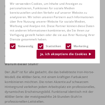
Wir verwenden Cookies, um Inhalte und Anzeigen zu
Benutzerhöhe: 1,75 - 1,96 m
personalisieren, Funktionen für soziale Medien
bereitzustellen und den Verkehr auf unserer Website zu
Farbe: rot mit schwarzen Akzenten
analysieren. Wir teilen unseren Partnern auch Informationen
über Ihre Nutzung unserer Website für soziale Medien,
Abnehmbares Sitzkissen für einen einfachen Austausch
Werbung und Analyse mit. Diese Partner können diese Daten
3D-Armlehnen, Air Lumbar, unabhängige Rückenverstellung, HD-
mit anderen Informationen kombinieren, die Sie ihnen zur
Tilt-Mechanismus
Verfügung gestellt haben oder die sie aus Ihrer Nutzung ihrer
Dienste gesammelt haben.
Garantie: 10 Jahre auf den Rahmen, 5 Jahre auf die
Notwendig
Statistiken
Marketing
Komponenten, 3 Jahre auf die Polsterung/Räder/Armlehnen
Ja, ich akzeptiere die Cookies
Geprüft: ANSI/BIFMA X5.1 + FNEW 83-269
Warum dieser Stuhl?
Der „Bull“ ist für alle gedacht, die das beliebteste Iron-Horse-
Modell, die 4000er-Serie, mit einem kräftigen Farbakzent
kombinieren möchten. Die roten Akzente auf schwarzem
Hintergrund verleihen jedem Arbeitsplatz ein professionelles,
dynamisches Erscheinungsbild. Funktional identisch mit der
4000er-Serie: der meistgewählte 24-Stunden-Stuhl in
professionellen Leitstellen.