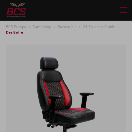
BCS Europa
Sammlung
Bürostühle
24-Stunden-Stühle
Der Bulle