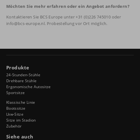
Möchten Sie mehr erfahren oder ein Angebot anfordern?
Kontaktieren Sie BCS Europe unter +31 (0)226 745010 oder
info@bcs-europe.nl. Probestellung vor Ort möglich.
Produkte
24-Stunden-Stühle
Drehbare Stühle
Ergonomische Autositze
Sportsitze
Klassische Linie
Bootssitze
Lkw-Sitze
Sitze im Stadion
Zubehör
Siehe auch