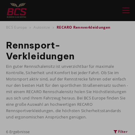
BCS Europa
Autositze
RECARO Rennverkleidungen
Rennsport-
Verkleidungen
Ein guter Rennschalensitz ist unverzichtbar für maximale
Kontrolle, Sicherheit und Komfort bei jeder Fahrt. Ob Sie im
Motorsport aktiv sind, auf der Rennstrecke fahren oder einfach
nur den besten Halt für den sportlichen Straßeneinsatz suchen -
mit einem RECARO Rennschalensitz holen Sie Höchstleistungen
aus sich und Ihrem Fahrzeug heraus. Bei BCS Europe finden Sie
eine große Auswahl an hochwertigen RECARO
Rennsportverkleidungen, die höchsten Sicherheitsstandards
und ergonomischen Ansprüchen genügen.
6 Ergebnisse
Filter