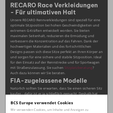
RECARO Race Verkleidungen
- Für ultimativen Halt
Unsere RECARO Rennverkleidungen sind speziell für eine
optimale Sitzposition bei hohen Geschwindigkeiten und
extremen G-Kräften entwickelt worden. Sie bieten
maximalen Seitenhalt, reduzieren die Ermüdung und
verbessern die Konzentration auf das Fahren. Dank der
hochwertigen Materialien und des fortschrittlichen
Designs passen sich diese Sitze perfekt an Ihren Körper an
und sorgen für eine sichere und stabile Sitzposition. Ideal
für den Einsatz auf der Rennstrecke und für Sportwagen
mit Straßenzulassung. Sie suchen
Sitzplatzberatung
?
Auch dazu können wir Sie beraten.
FIA-zugelassene Modelle
Natürlich sollten Sie erwarten, dass Sie einen sicheren Sitz
kaufen - dafür ist er ja schließlich gemacht. Deshalb hat
der Sitz auch eine FIA-Zulassung von 5 oder sogar 10
BCS Europe verwendet Cookies
Jahren. Das kleine Extra von RECARO liegt in der Passform.
Spartanische Sitze können in diesem Fall trotzdem
Wir verwenden Cookies, um Inhalte und Anzeigen zu