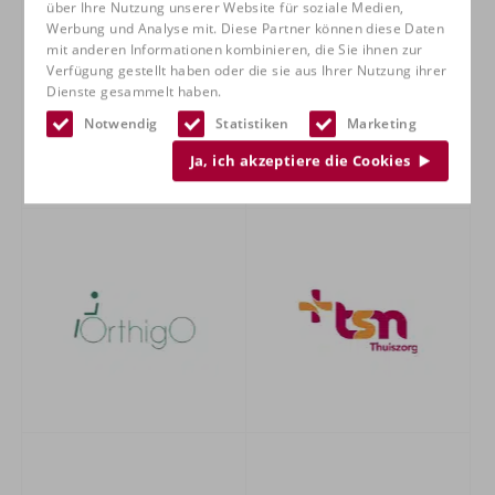
über Ihre Nutzung unserer Website für soziale Medien,
Werbung und Analyse mit. Diese Partner können diese Daten
mit anderen Informationen kombinieren, die Sie ihnen zur
Verfügung gestellt haben oder die sie aus Ihrer Nutzung ihrer
Dienste gesammelt haben.
Notwendig
Statistiken
Marketing
Ja, ich akzeptiere die Cookies