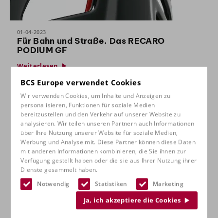
01-04-2023
Für Bahn und Straße. Das RECARO
PODIUM GF
Weiterlesen
BCS Europe verwendet Cookies
Wir verwenden Cookies, um Inhalte und Anzeigen zu
personalisieren, Funktionen für soziale Medien
bereitzustellen und den Verkehr auf unserer Website zu
analysieren. Wir teilen unseren Partnern auch Informationen
über Ihre Nutzung unserer Website für soziale Medien,
Werbung und Analyse mit. Diese Partner können diese Daten
mit anderen Informationen kombinieren, die Sie ihnen zur
Verfügung gestellt haben oder die sie aus Ihrer Nutzung ihrer
Dienste gesammelt haben.
01-02-2023
Notwendig
Statistiken
Marketing
Der RECARO Podium CF ist ein
fortschrittliches Stuhlkonzept.
Ja, ich akzeptiere die Cookies
Weiterlesen