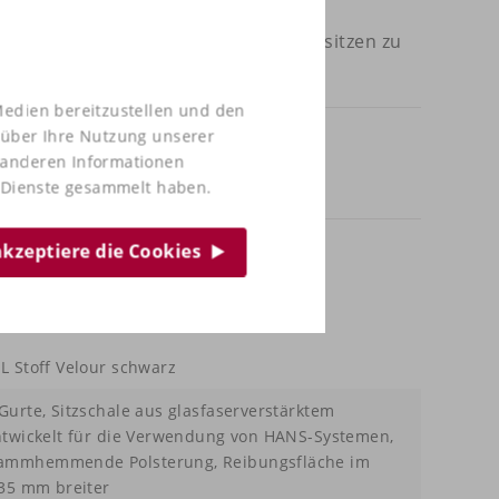
mit uns und kommen Sie zum Probesitzen zu
Medien bereitzustellen und den
 über Ihre Nutzung unserer
t anderen Informationen
r Dienste gesammelt haben.
 akzeptiere die Cookies
L Stoff Velour schwarz
Gurte, Sitzschale aus glasfaserverstärktem
entwickelt für die Verwendung von HANS-Systemen,
lammhemmende Polsterung, Reibungsfläche im
 35 mm breiter