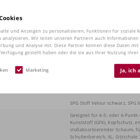
Nehmen Sie
Kontakt
Cookies
uns!
alte und Anzeigen zu personalisieren, Funktionen für soziale 
u analysieren. Wir teilen unseren Partnern auch Informationen
erbung und Analyse mit. Diese Partner können diese Daten mi
 Verfügung gestellt haben oder die sie aus Ihrer Nutzung ihre
iken
Marketing
Ja, ich
SPG Stoff Velour schwarz, SPG X
Geeignet für 4-5- oder 6-Punkt-
Kunststoff (GFK), Kopfschutz, 
stoßabsorbierender Schaum, f
Schulterbereich, XL: Sitzschale