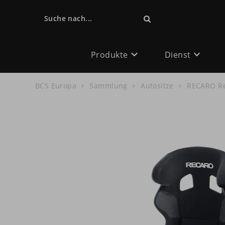
Suche nach...
Produkte
Dienst
BCS Europa
Sammlung
Autositze
RECARO Re