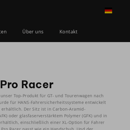
ten
Über uns
Kontakt
Pro Racer
 unser Top-Produkt für GT- und Tourenwagen nach
urde für HANS-Fahrersicherheitssysteme entwickelt
 erhältlich. Der Sitz ist in Carbon-Aramid-
FK) oder glasfaserverstärktem Polymer (GFK) und in
hältlich, einschließlich einer XL-Option für Fahrer
r Pro Racer passt wie ein Handschuh. Und der