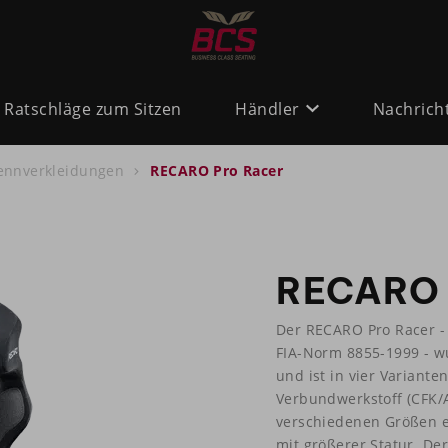
Ratschläge zum Sitzen
Händler
Nachrich
nnverkleidungen
RECARO Pro Racer
RECARO 
Der RECARO Pro Racer -
FIA-Norm 8855-1999 - w
und ist in vier Varianten
Verbundwerkstoff (CFK/A
verschiedenen Größen er
mit größerer Statur. De