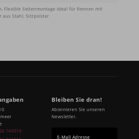
 Flexible Seitenmontage ideal für Rennen mit
aus Stahl, Sitzpolster
angaben
Bleiben Sie dran!
10
Abonnieren Sie unseren
pmeer
Newsletter.
e
226 745010
E-Mail Adresse