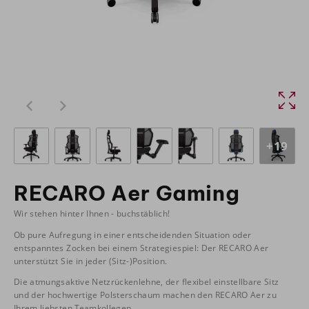
+19
RECARO Aer Gaming
Wir stehen hinter Ihnen - buchstäblich!
Ob pure Aufregung in einer entscheidenden Situation oder
entspanntes Zocken bei einem Strategiespiel: Der RECARO Aer
unterstützt Sie in jeder (Sitz-)Position.
Die atmungsaktive Netzrückenlehne, der flexibel einstellbare Sitz
und der hochwertige Polsterschaum machen den RECARO Aer zu
Ihrem liebsten Teamkollegen.