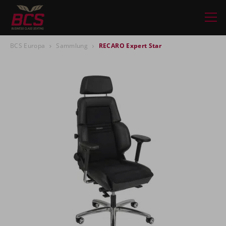
BCS Europa
Sammlung
RECARO Expert Star