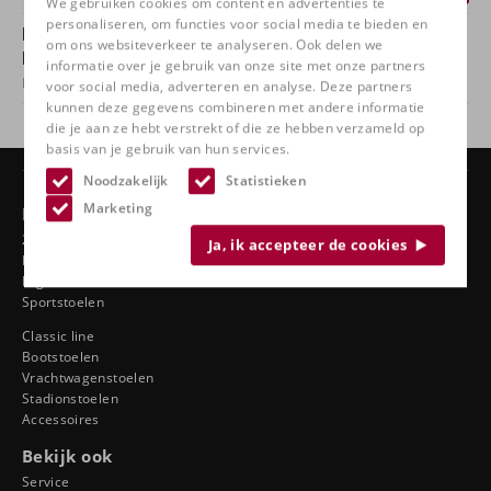
We gebruiken cookies om content en advertenties te
personaliseren, om functies voor social media te bieden en
Heb jij vragen over dit product of wil je het
om ons websiteverkeer te analyseren. Ook delen we
product in het onze winkel bekijken?
informatie over je gebruik van onze site met onze partners
Neem
contact
met ons op en kom bij ons proefzitten!
voor social media, adverteren en analyse. Deze partners
kunnen deze gegevens combineren met andere informatie
die je aan ze hebt verstrekt of die ze hebben verzameld op
basis van je gebruik van hun services.
Noodzakelijk
Statistieken
Marketing
Producten
24 uurs stoelen
Ja, ik accepteer de cookies
Draaistoelen
Ergonomische autostoelen
Sportstoelen
Classic line
Bootstoelen
Vrachtwagenstoelen
Stadionstoelen
Accessoires
Bekijk ook
Service