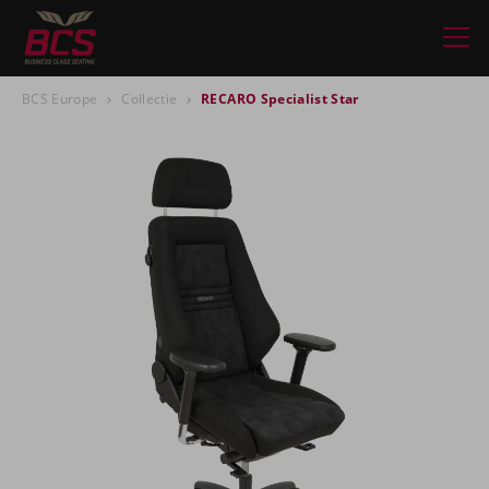
BCS Europe
Collectie
RECARO Specialist Star