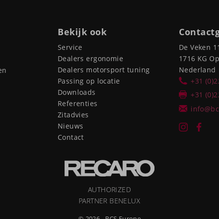
Bekijk ook
Contact
Service
De Veken 1
Dealers ergonomie
1716 KG O
Dealers motorsport tuning
Nederland
en
Passing op locatie
+31 (0)
Downloads
+31 (0)
Referenties
info@bc
Zitadvies
Nieuws
Contact
AUTHORIZED
PARTNER BENELUX
© 2026 - BCS Europe