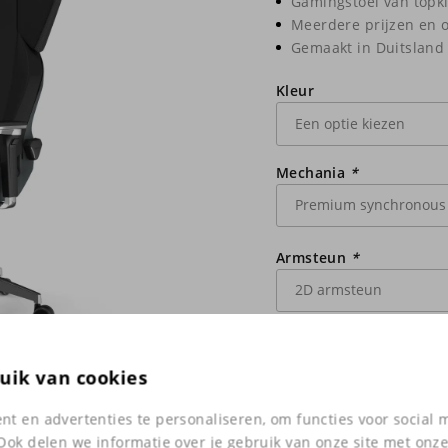
Gamingstoel van topk
Meerdere prijzen en 
Gemaakt in Duitsland
Kleur
Mechania
*
Armsteun
*
Zitvlakverlenging
*
uik van cookies
t en advertenties te personaliseren, om functies voor social
Zwenkwielen
*
Ook delen we informatie over je gebruik van onze site met onze