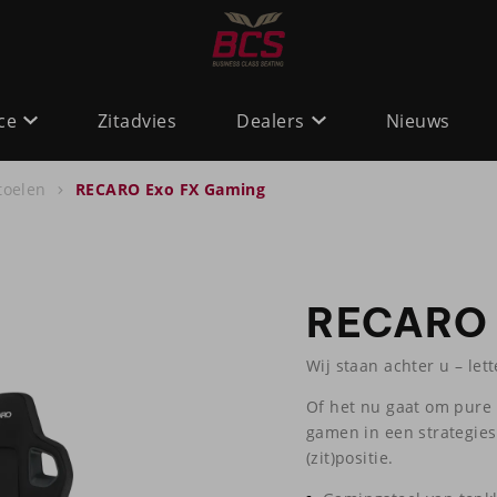
ce
Zitadvies
Dealers
Nieuws
toelen
RECARO Exo FX Gaming
RECARO 
Wij staan achter u – lette
Of het nu gaat om pure 
gamen in een strategies
(zit)positie.