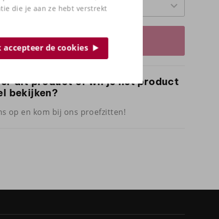
e die je aan ze hebt verstrekt
Prijsopgave aanvragen
ik accepteer de cookies
ver dit product of wil je het product
el bekijken?
s op en kom bij ons proefzitten!