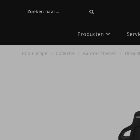
Zoeken naar...
Producten
Servi
BCS Europe
Collectie
Kantoorstoelen
Draais