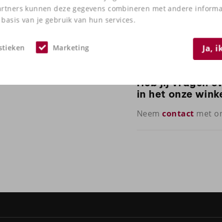
artners kunnen deze gegevens combineren met andere informati
basis van je gebruik van hun services.
stieken
Marketing
Ja, 
+23
Heb jij vragen o
in het onze wink
Neem
contact
met on