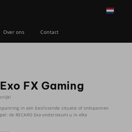
Over ons
Contact
Exo FX Gaming
rlijk!
spanning in een beslissende situatie of ontspannen
pel: de RECARO Exo ondersteunt u in elke