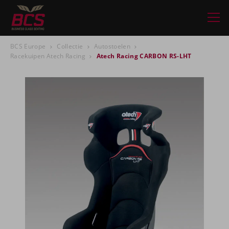
BCS Europe
Collectie
Autostoelen
Racekuipen Atech Racing
Atech Racing CARBON RS-LHT