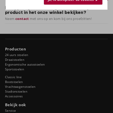
Heb jij vragen over dit product of wil je het
product in het onze winkel bekijken?
Neem
contact
met ons op en kom bij ons proefzitten!
Producten
24 uurs stoelen
Draaistoelen
Ergonomische autostoelen
Sportstoelen
Classic line
Bootstoelen
Vrachtwagenstoelen
Stadionstoelen
Accessoires
Bekijk ook
Service