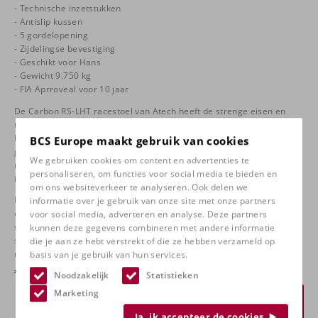
- Technische inzetstukken
- Antislip kussen
- 5 gordelopening
- Zijdelingse bevestiging
- Geschikt voor Hans
- Gewicht 9.750 kg
- FIA Aprroveal voor 10 jaar
De Carbon RS-LHT racestoel van Atech heeft de strenge eisen en
tests van de FIA doorstaan om volledig te voldoen aan de nieuwste
FIA 8862-2009 goedkeuring. De stoel is ontworpen voor de nieuwe
BCS Europe maakt gebruik van cookies
gereration car, WRC en R5, en is ideaal voor langere coureurs van
We gebruiken cookies om content en advertenties te
meer dan 190 cm. Het ergonomische ontwerp zorgt voor een grote
personaliseren, om functies voor social media te bieden en
integratie in de auto's.
om ons websiteverkeer te analyseren. Ook delen we
Het doel van deze nieuwe FIA 8862-2009 stoelnorm is om de sterkte
informatie over je gebruik van onze site met onze partners
en ondersteuning tijdens aanrijdingen van achteren te verbeteren,
voor social media, adverteren en analyse. Deze partners
samen met een uitgebreidere ondersteuning van het bekken, de
kunnen deze gegevens combineren met andere informatie
schouder en het hoofd tijdens aanrijdingen van opzij in vergelijking
die je aan ze hebt verstrekt of die ze hebben verzameld op
met de vorige FIA 8855-1999 norm.
basis van je gebruik van hun services.
€
6.575,00
Noodzakelijk
Statistieken
Marketing
Prijsopgave aanvragen
Ja, ik accepteer de cookies