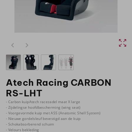
Atech Racing CARBON
RS-LHT
- Carbon kuipAtech racezadel maat X large
- Zijdelingse hoofdbescherming (wing seat)
- Voorgevormde kuip met ASS (Anatomic Shell System)
- Nieuwe gordelsleuf bevestigd aan de kuip
- Schokabsorberend schuim
- Velours bekleding