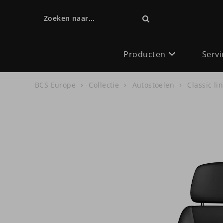
Zoeken naar...
Producten
Servi
BCS Europe
Collectie
Autostoelen
Classic li