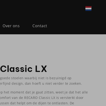
Over ons
Contact
Classic LX
 goede stoelen waarbij niet is bezuinigd op
erfijnd design, dan hoeft u niet verder te zoeken.
 het moment dat je gaat zitten, weet je dat het alle
comfort van de RECARO Classic LX is versterkt door
ussen dat helpt om de dijen te ontlasten. De