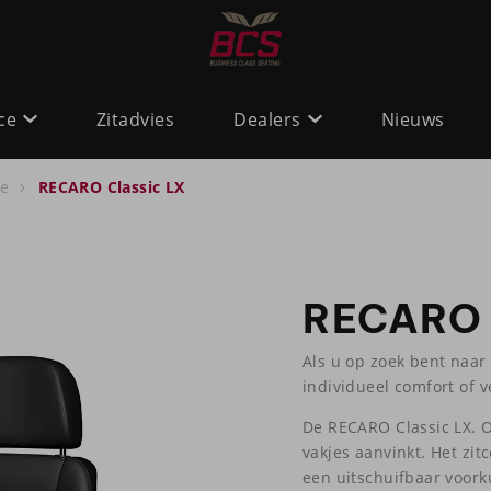
ce
Zitadvies
Dealers
Nieuws
ne
RECARO Classic LX
RECARO 
Als u op zoek bent naar
individueel comfort of v
De RECARO Classic LX. Op
vakjes aanvinkt. Het zit
een uitschuifbaar voork