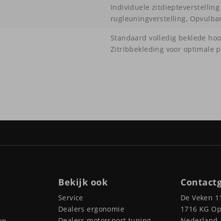
Individuele zitdiepteverstellin
rugleuningverstelling, Opvulb
Standaard volledig beklede ho
Zitribbekleding voor optimale 
Bekijk ook
Contact
Service
De Veken 1
Dealers ergonomie
1716 KG O
Dealers motorsport tuning
Nederland
en