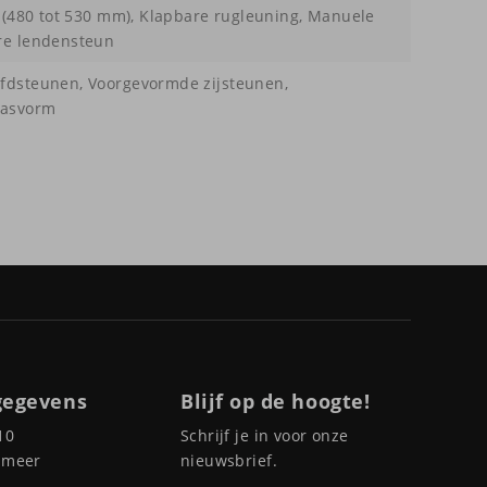
g (480 tot 530 mm), Klapbare rugleuning, Manuele
are lendensteun
ofdsteunen, Voorgevormde zijsteunen,
pasvorm
gegevens
Blijf op de hoogte!
10
Schrijf je in voor onze
pmeer
nieuwsbrief.