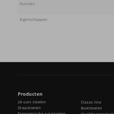
Functies
Eigenschappen
Producten
24 uurs stoelen
Classic line
Draaistoelen
Bootstoelen
Ergonomische autostoelen
Vrachtwagenstoel