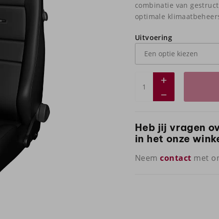
combinatie van gestruc
optimale klimaatbeheers
Uitvoering
Heb jij vragen o
in het onze wink
Neem
contact
met on