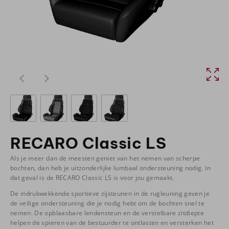
RECARO Classic LS
Als je meer dan de meesten geniet van het nemen van scherpe
bochten, dan heb je uitzonderlijke lumbaal ondersteuning nodig. In
dat geval is de RECARO Classic LS is voor jou gemaakt.
De indrukwekkende sportieve zijsteunen in de rugleuning geven je
de veilige ondersteuning die je nodig hebt om de bochten snel te
nemen. De opblaasbare lendensteun en de verstelbare zitdiepte
helpen de spieren van de bestuurder te ontlasten en versterken het