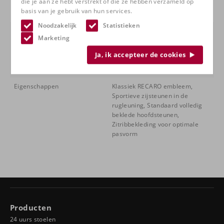
die je aan ze hebt verstrekt of die ze hebben verzameld op
Corduroy, Leder zwart / Pepita,
basis van je gebruik van hun services.
Volledig leder zwart
Noodzakelijk
Statistieken
Functies
Individuele zitdiepteverstelling
Marketing
(480 tot 530 mm), Klapbare
rugleuning, Manuele
Ja, ik accepteer de cookies
rugleuningverstelling, Opvulbare
lendensteun
Eigenschappen
Klassiek RECARO embleem,
Sportieve zijsteunen in de
rugleuning, Standaard volledig
beklede hoofdsteunen,
Zitribbekleding voor optimale
pasvorm
Producten
24 uurs stoelen