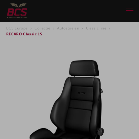
BCS Europe
Collectie
Autostoelen
Classic line
RECARO Classic LS