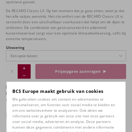
sportieve gevoel.
De RECARO Classic LX. Op het moment dat je gaat zitten, weet je dat
het alle vakjes aanvinkt. Het zitcomfort van de RECARO Classic LX is
versterkt door een uitschuifbaar voorkussen dat helpt om de dijen te
ontlasten. De combinatie van gestructureerd en ademend
kussenmateriaal zorgt voor een optimale klimaatbeheersing, zelfs bij
extreme temperaturen.
Uitvoering
Prijsopgave aanvragen
Heb jij vragen over dit product of wil je het
BCS Europe maakt gebruik van cookies
product in het onze winkel bekijken?
We gebruiken cookies om content en advertenties te
Neem
contact
met ons op en kom bij ons proefzitten!
personaliseren, om functies voor social media te bieden en
om ons websiteverkeer te analyseren. Ook delen we
Specificaties
informatie over je gebruik van onze site met onze partners
voor social media, adverteren en analyse. Deze partners
kunnen deze gegevens combineren met andere informatie
Uitvoering
Leder zwart / Caro, Leder zwart /