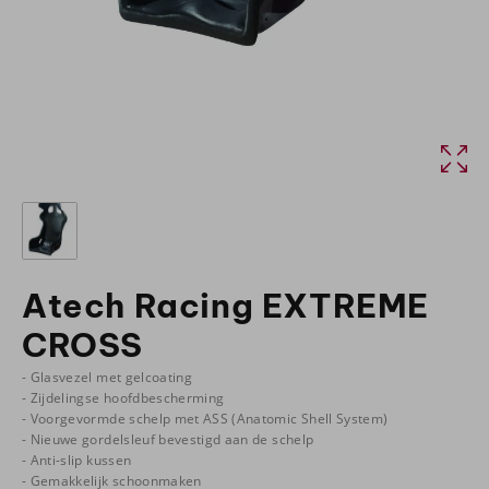
Atech Racing EXTREME
CROSS
- Glasvezel met gelcoating
- Zijdelingse hoofdbescherming
- Voorgevormde schelp met ASS (Anatomic Shell System)
- Nieuwe gordelsleuf bevestigd aan de schelp
- Anti-slip kussen
- Gemakkelijk schoonmaken