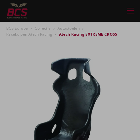
BCS Europe
Collectie
Autostoelen
Racekuipen Atech Racing
Atech Racing EXTREME CROSS