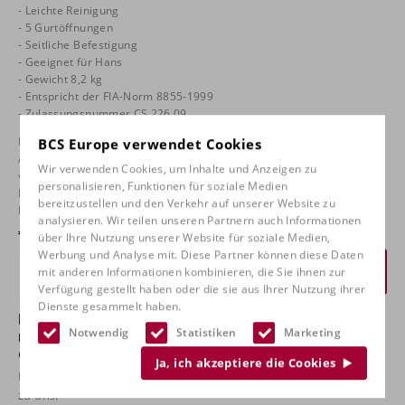
- Leichte Reinigung
- 5 Gurtöffnungen
- Seitliche Befestigung
- Geeignet für Hans
- Gewicht 8,2 kg
- Entspricht der FIA-Norm 8855-1999
- Zulassungsnummer CS.226.09
BCS Europe verwendet Cookies
Der Extreme Cross Rennsitz von Atech Racing ist ideal für
Autocrosser und wird von vielen führenden Buggy-Herstellern
Wir verwenden Cookies, um Inhalte und Anzeigen zu
verwendet. Leicht zu reinigen dank seiner doppelten Gel-
personalisieren, Funktionen für soziale Medien
Beschichtung und neuen, verbesserten Gummieinsätzen für mehr
bereitzustellen und den Verkehr auf unserer Website zu
Komfort.
analysieren. Wir teilen unseren Partnern auch Informationen
€
695,00
über Ihre Nutzung unserer Website für soziale Medien,
Werbung und Analyse mit. Diese Partner können diese Daten
Angebot anfordern
mit anderen Informationen kombinieren, die Sie ihnen zur
Verfügung gestellt haben oder die sie aus Ihrer Nutzung ihrer
Dienste gesammelt haben.
Haben Sie Fragen zu diesem Produkt oder
Notwendig
Statistiken
Marketing
möchten Sie es in unserem Shop
ausprobieren?
Ja, ich akzeptiere die Cookies
Nehmen Sie
Kontakt
mit uns und kommen Sie zum Probesitzen
zu uns!