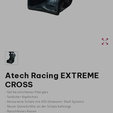
Atech Racing EXTREME
CROSS
- Gel-beschichtetes Fiberglas
- Seitlicher Kopfschutz
- Konturierte Schale mit ASS (Anatomic Shell System)
- Neuer Gürtelschlitz an der Schale befestigt
- Rutschfestes Kissen