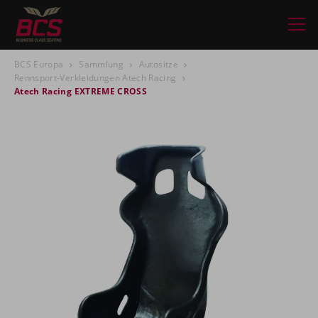
BCS Europa
Sammlung
Autositze
Rennsport-Verkleidungen Atech Racing
Atech Racing EXTREME CROSS