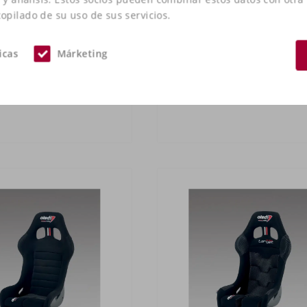
pilado de su uso de sus servicios.
icas
Márketing
ech Racing NORTE
Atech Racing PRESTACIO