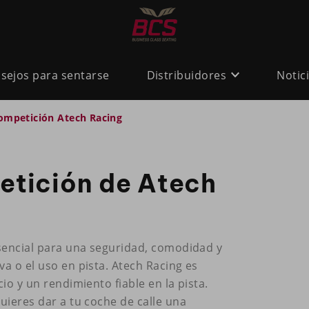
sejos para sentarse
Distribuidores
Notic
ompetición Atech Racing
tición de Atech
esencial para una seguridad, comodidad y
a o el uso en pista. Atech Racing es
io y un rendimiento fiable en la pista.
uieres dar a tu coche de calle una