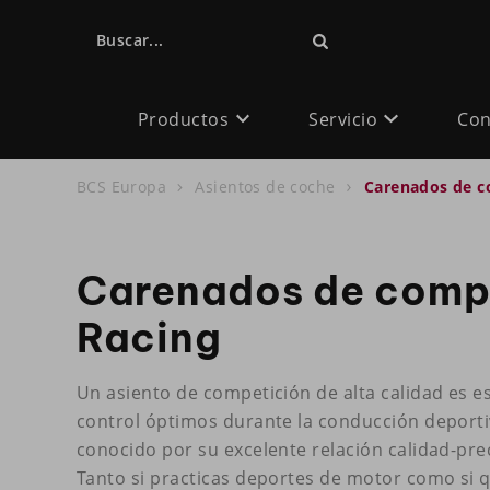
Buscar...
Productos
Servicio
Con
BCS Europa
Asientos de coche
Carenados de c
Carenados de compe
Racing
Un asiento de competición de alta calidad es 
control óptimos durante la conducción deportiv
conocido por su excelente relación calidad-prec
Tanto si practicas deportes de motor como si q