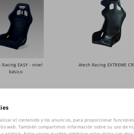
 Racing EASY - nivel
Atech Racing EXTREME C
básico
kies
alizar el contenido y los anuncios, para proporcionar funciones
 sitio web. También compartimos información sobre su uso de nu
d y análisis. Estos socios pueden combinar estos datos con otra