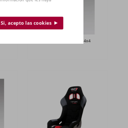
Si, acepto las cookies
NES
Atech Racing RAID 4x4