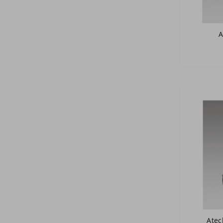
A
Atec