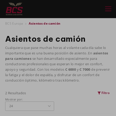
BCS Europa
Asientos de camión
Asientos de camión
Cualquiera que pase muchas horas al volante cada día sabe lo
importante que es una buena posición de asiento. En
asientos
para camiones
se han desarrollado especialmente para
conductores profesionales que esperan lo mejor en confort,
apoyo y seguridad. Con los modelos
C 6000
y
C 7000
de prevenir
la fatiga y el dolor de espalda, y disfrutar de un confort de
conducción óptimo, kilómetro tras kilómetro.
2 Resultados
Filtro
Mostrar por: