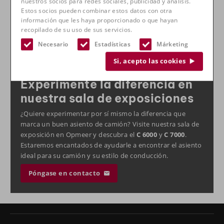
nuestros socios para redes sociales, publicidad y análisis.
Seguro y duradero
Estos socios pueden combinar estos datos con otra
información que les haya proporcionado o que hayan
Además del confort, la seguridad es lo primero. En
C 6000
recopilado de su uso de sus servicios.
y
C 7000
cumplen estrictas normas de seguridad y están
Necesario
Estadísticas
Márketing
diseñados para un uso intensivo en camiones. Los
asientos son robustos, fiables y están preparados para las
Si, acepto las cookies
duras condiciones del transporte diario.
Experimente la diferencia en
nuestra sala de exposiciones
¿Quiere experimentar por sí mismo la diferencia que
marca un buen asiento de camión? Visite nuestra sala de
exposición en Opmeer y descubra el
C 6000
y
C 7000
.
Estaremos encantados de ayudarle a encontrar el asiento
ideal para su camión y su estilo de conducción.
Póngase en contacto