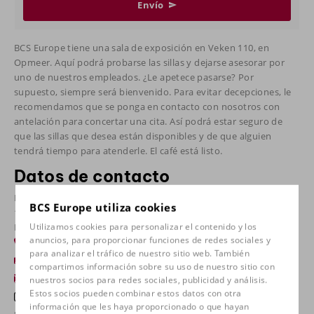
Envío
BCS Europe tiene una sala de exposición en Veken 110, en
Opmeer. Aquí podrá probarse las sillas y dejarse asesorar por
uno de nuestros empleados. ¿Le apetece pasarse? Por
supuesto, siempre será bienvenido. Para evitar decepciones, le
recomendamos que se ponga en contacto con nosotros con
antelación para concertar una cita. Así podrá estar seguro de
que las sillas que desea están disponibles y de que alguien
tendrá tiempo para atenderle. El café está listo.
Datos de contacto
De Veken 110
BCS Europe utiliza cookies
1716 KG Opmeer
Países Bajos
Utilizamos cookies para personalizar el contenido y los
anuncios, para proporcionar funciones de redes sociales y
+31 (0)226 745010
para analizar el tráfico de nuestro sitio web. También
+31 (0)226 745015
compartimos información sobre su uso de nuestro sitio con
info@bcs-europe.nl
nuestros socios para redes sociales, publicidad y análisis.
Estos socios pueden combinar estos datos con otra
información que les haya proporcionado o que hayan