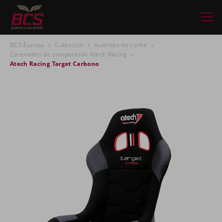
BCS Europa
Colección
Asientos de coche
Carenados de competición Atech Racing
Atech Racing Target Carbono