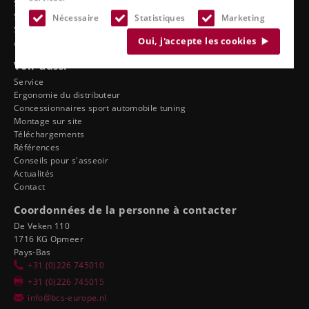
Sièges de bateau
Sièges de camion
Nécessaire
Statistiques
Marketing
Sièges de stade
Oui, j'accepte les cookies
Accessoires
Voir aussi
Service
Ergonomie du distributeur
Concessionnaires sport automobile tuning
Montage sur site
Téléchargements
Références
Conseils pour s'asseoir
Actualités
Contact
Coordonnées de la personne à contacter
De Veken 110
1716 KG Opmeer
Pays-Bas
+31 (0)226 745010
+31 (0)226 745015
info@bcs-europe.nl