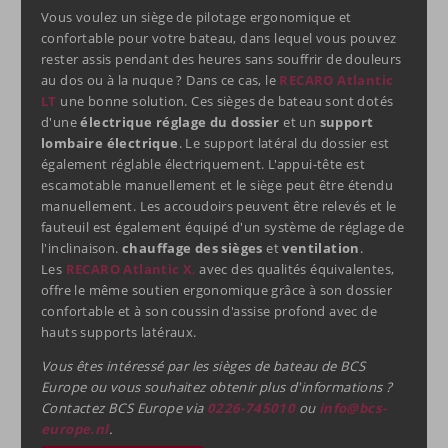
Vous voulez un siège de pilotage ergonomique et
confortable pour votre bateau, dans lequel vous pouvez
rester assis pendant des heures sans souffrir de douleurs
au dos ou à la nuque ? Dans ce cas, le
RECARO Atlantic
LT
une bonne solution. Ces sièges de bateau sont dotés
d'une
électrique
réglage du dossier
et un
support
lombaire électrique
. Le support latéral du dossier est
également réglable électriquement. L'appui-tête est
escamotable manuellement et le siège peut être étendu
manuellement. Les accoudoirs peuvent être relevés et le
fauteuil est également équipé d'un système de réglage de
l'inclinaison.
chauffage des sièges
et
ventilation
.
Les
RECARO Atlantic X
,
avec des qualités équivalentes,
offre le même soutien ergonomique grâce à son dossier
confortable et à son coussin d'assise profond avec de
hauts supports latéraux.
Vous êtes intéressé par les sièges de bateau de BCS
Europe ou vous souhaitez obtenir plus d'informations ?
Contactez BCS Europe via
0226-745010
ou
info@bcs-
europe.nl
.