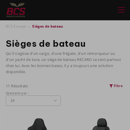
BCS Europe
Sièges de bateau
Sièges de bateau
Qu'il s'agisse d'un cargo, d'une frégate, d'un remorqueur ou
d'un yacht de luxe, un siège de bateau RECARO se sent partout
chez lui. Avec les bonnes bases, il y a toujours une solution
disponible.
11 Résultats
Filtre
Spectacle par :