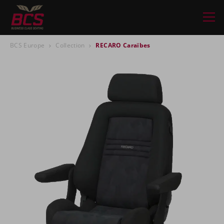
BCS Europe
Collection
RECARO Caraïbes