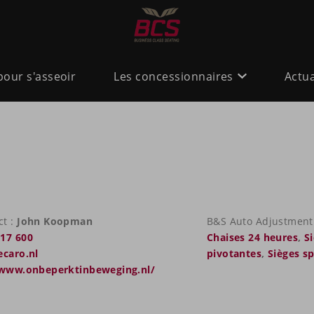
pour s'asseoir
Les concessionnaires
Actua
ct :
John Koopman
B&S Auto Adjustment 
17 600
Chaises 24 heures
,
S
ecaro.nl
pivotantes
,
Sièges s
/www.onbeperktinbeweging.nl/