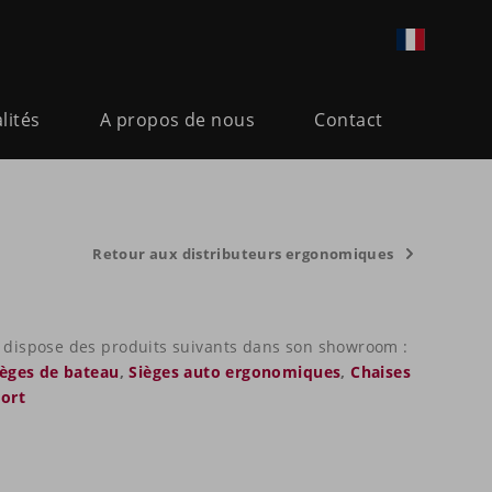
lités
A propos de nous
Contact
Retour aux distributeurs ergonomiques
dispose des produits suivants dans son showroom :
ièges de bateau
,
Sièges auto ergonomiques
,
Chaises
port