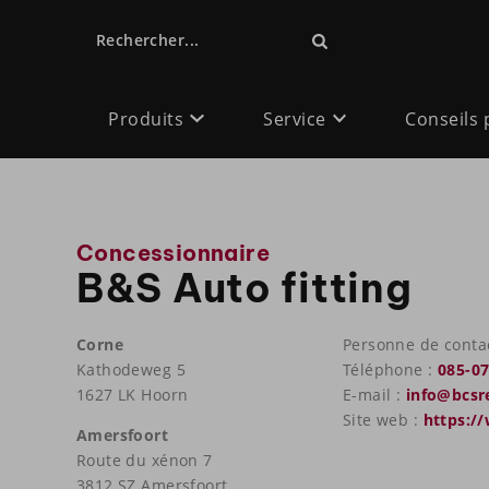
Rechercher...
Produits
Service
Conseils 
Concessionnaire
B&S Auto fitting
Corne
Personne de conta
Kathodeweg 5
Téléphone :
085-07
1627 LK Hoorn
E-mail :
info@bcsr
Site web :
https:/
Amersfoort
Route du xénon 7
3812 SZ Amersfoort