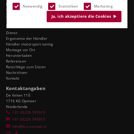
Lkw-Sitze
Notwendig
Statistiken
Marketing
Sitze im Stadion
Zubehör
Ja, ich akzeptiere die Cookies
Siehe auch
Dienst
Ergonomie der Händler
Händler motorsport tuning
Montage vor Ort
Herunterladen
Referenzen
Ratschläge zum Sitzen
Nachrichten
Kontakt
Kontaktangaben
De Veken 110
1716 KG Opmeer
Niederlande
+31 (0)226 745010
+31 (0)226 745015
info@bcs-europe.nl