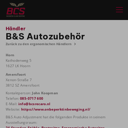
Händler
B&S Autozubehör
Zurück zu den ergonomischen Händlern
Horn
Kathodenweg 5
1627 LK Hoorn
Amersfoort
Xenon-Straße 7
3812 SZ Amersfoort
Kontaktperson:
John Koopman
Telefon:
085-0717 600
E-Mail:
info@bcsrecaro.nl
Website:
https://www.onbeperktinbeweging.nl/
B&S Auto Adjustment hat die folgenden Produkte in seinem
Ausstellungsraum:
24-Stunden-Stühle
,
Bootssitze
,
Ergonomische Autositze
,