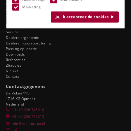
Vrachtwagenstoelen
Marketing
Stadionstoelen
Accessoires
Ja, ik accepteer de cookies
Bekijk ook
Service
Dealers ergonomie
Dealers motorsport tuning
Passing op locatie
Downloads
Referenties
Zitadvies
Nieuws
Contact
Contactgegevens
De Veken 110
1716 KG Opmeer
Nederland
+31 (0)226 745010
+31 (0)226 745015
info@bcs-europe.nl