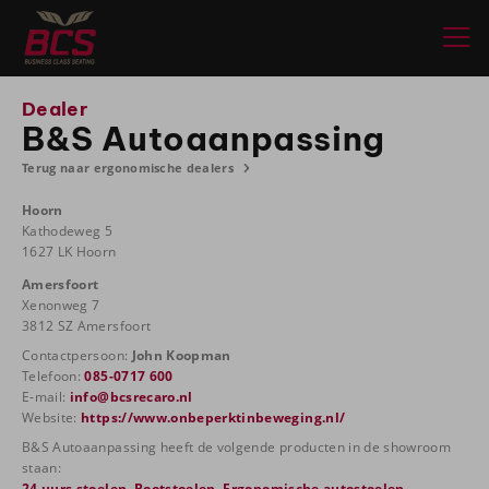
Dealer
B&S Autoaanpassing
Terug naar ergonomische dealers
Hoorn
Kathodeweg 5
1627 LK Hoorn
Amersfoort
Xenonweg 7
3812 SZ Amersfoort
Contactpersoon:
John Koopman
Telefoon:
085-0717 600
E-mail:
info@bcsrecaro.nl
Website:
https://www.onbeperktinbeweging.nl/
B&S Autoaanpassing heeft de volgende producten in de showroom
staan:
24 uurs stoelen
,
Bootstoelen
,
Ergonomische autostoelen
,