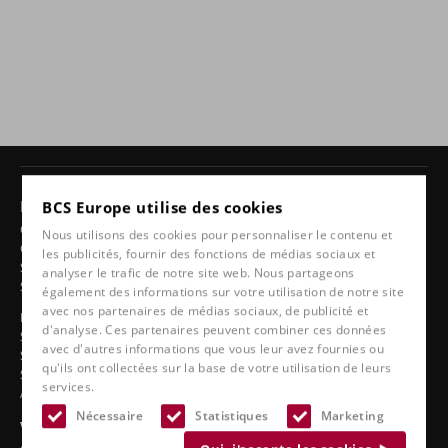
Produits
BCS Europe utilise des cookies
Chaises 24 heures
Nous utilisons des cookies pour personnaliser le contenu et
Chaises pivotantes
les publicités, fournir des fonctions de médias sociaux et
Sièges auto ergonomiques
analyser le trafic de notre site web. Nous partageons
Sièges sport
également des informations sur votre utilisation de notre site
avec nos partenaires de médias sociaux, de publicité et
Ligne classique
d'analyse. Ces partenaires peuvent combiner ces données
Sièges de bateau
avec d'autres informations que vous leur avez fournies ou
Sièges de camion
qu'ils ont collectées sur la base de votre utilisation de leurs
Sièges de stade
services.
Accessoires
Nécessaire
Statistiques
Marketing
Voir aussi