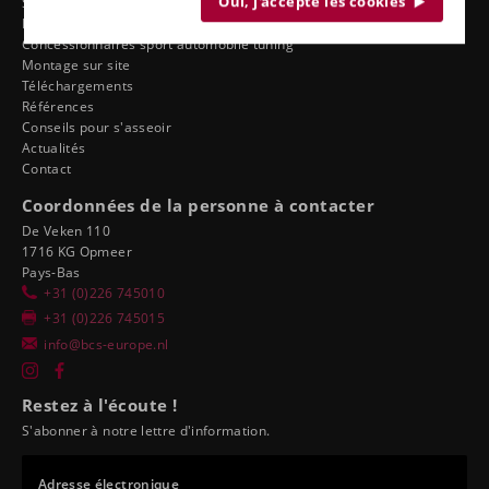
Oui, j'accepte les cookies
Service
Ergonomie du distributeur
Concessionnaires sport automobile tuning
Montage sur site
Téléchargements
Références
Conseils pour s'asseoir
Actualités
Contact
Coordonnées de la personne à contacter
De Veken 110
1716 KG Opmeer
Pays-Bas
+31 (0)226 745010
+31 (0)226 745015
info@bcs-europe.nl
Restez à l'écoute !
S'abonner à notre lettre d'information.
Adresse électronique