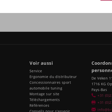
Voir aussi
Coordon
personne
Service
Ergonomie du distributeur
De Veken 1
Concessionnaires sport
1716 KG O
automobile tuning
Pays-Bas
Montage sur site
+31 (0)
Téléchargements
+31 (0)
Références
info@bc
Conseils pour s'asseoir