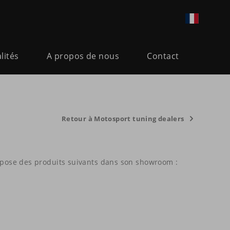
lités
A propos de nous
Contact
Retour à Motosport tuning dealers
pose des produits suivants dans son showroom :