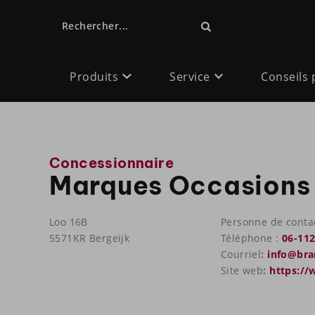
Rechercher...
Produits
Service
Conseils 
Concessionnaire
Marques Occasions
Loo 16B
Personne de conta
5571KR Bergeijk
Téléphone :
06-11
Courriel
:
info@bra
Site web
:
https://