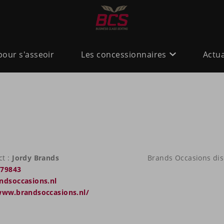
pour s'asseoir
Les concessionnaires
Actua
ct :
Jordy Brands
Brands Occasions dis
279843
ndsoccasions.nl
www.brandsoccasions.nl/