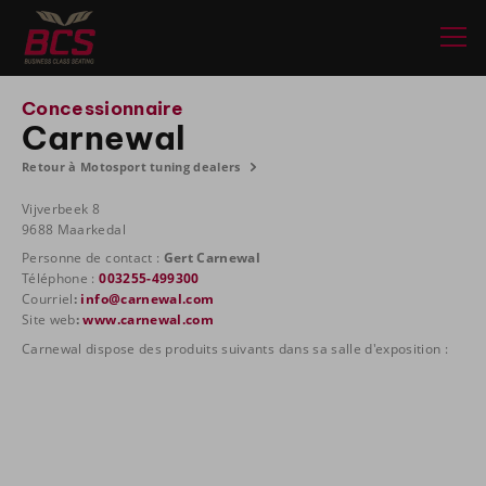
Concessionnaire
Carnewal
Retour à Motosport tuning dealers
Vijverbeek 8
9688 Maarkedal
Personne de contact :
Gert Carnewal
Téléphone :
003255-499300
Courriel
:
info@carnewal.com
Site web
:
www.carnewal.com
Carnewal dispose des produits suivants dans sa salle d'exposition :