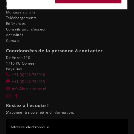
Ergonomie du distributeur
Concessionnaires sport automobile tuning
Montage sur site
Téléchargements
Références
Conseils pour s'asseoir
Actualités
Contact
Coordonnées de la personne à contacter
De Veken 110
1716 KG Opmeer
Pays-Bas
+31 (0)226 745010
+31 (0)226 745015
info@bcs-europe.nl
Restez à l'écoute !
S'abonner à notre lettre d'information.
Adresse électronique