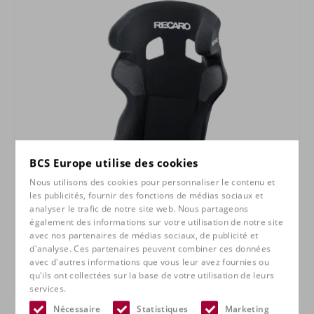
BCS Europe utilise des cookies
Nous utilisons des cookies pour personnaliser le contenu et
les publicités, fournir des fonctions de médias sociaux et
analyser le trafic de notre site web. Nous partageons
également des informations sur votre utilisation de notre site
avec nos partenaires de médias sociaux, de publicité et
d'analyse. Ces partenaires peuvent combiner ces données
avec d'autres informations que vous leur avez fournies ou
qu'ils ont collectées sur la base de votre utilisation de leurs
RECARO Pro Racer
services.
Nécessaire
Statistiques
Marketing