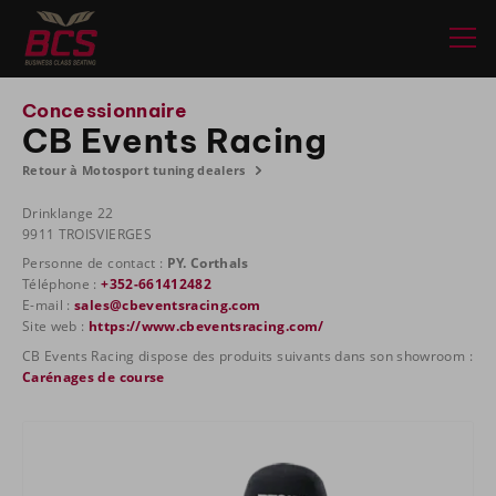
Concessionnaire
CB Events Racing
Retour à Motosport tuning dealers
Drinklange 22
9911 TROISVIERGES
Personne de contact :
PY. Corthals
Téléphone :
+352-661412482
E-mail :
sales@cbeventsracing.com
Site web :
https://www.cbeventsracing.com/
CB Events Racing dispose des produits suivants dans son showroom :
Carénages de course