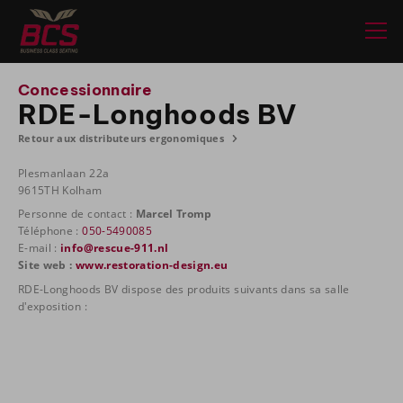
Concessionnaire
RDE-Longhoods BV
Retour aux distributeurs ergonomiques
Plesmanlaan 22a
9615TH Kolham
Personne de contact :
Marcel Tromp
Téléphone :
050-5490085
E-mail :
info@rescue-911.nl
Site web :
www.restoration-design.eu
RDE-Longhoods BV dispose des produits suivants dans sa salle
d'exposition :