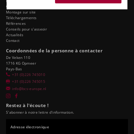
Ergonomie du distributeur
Concessionnaires sport automobile tuning
Montage sur site
Téléchargements
Références
Conseils pour s'asseoir
Actualités
Contact
Coordonnées de la personne à contacter
De Veken 110
1716 KG Opmeer
Pays-Bas
+31 (0)226 745010
+31 (0)226 745015
info@bcs-europe.nl
Restez à l'écoute !
S'abonner à notre lettre d'information.
Adresse électronique