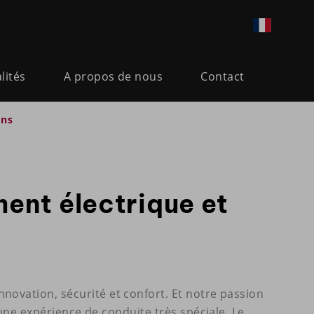
lités
A propos de nous
Contact
ons
ent électrique et
novation, sécurité et confort. Et notre passion
 une expérience de conduite très spéciale. Le