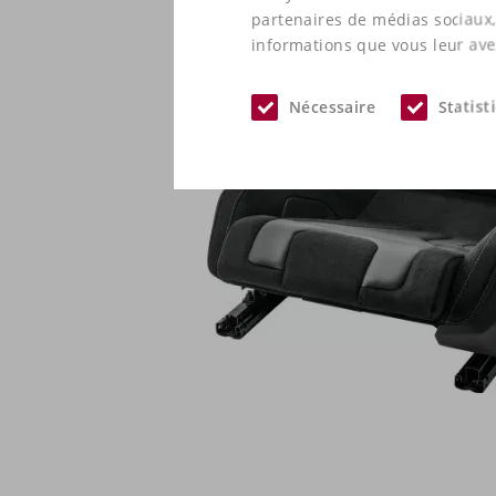
partenaires de médias sociaux,
informations que vous leur avez
Nécessaire
Statist