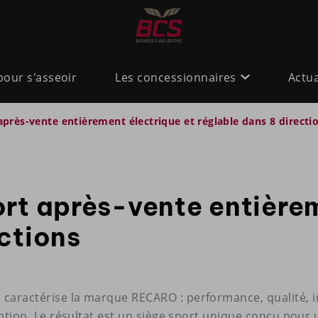
pour s'asseoir
Les concessionnaires
Actua
après-vente entièrement électrique et réglable dans 8 directi
ort après-vente entièrem
ections
caractérise la marque RECARO : performance, qualité, in
ception. Le résultat est un siège sport unique conçu pour