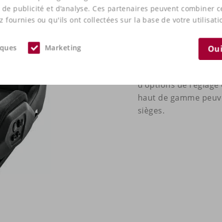
pour les bras, le REC
 de publicité et d'analyse. Ces partenaires peuvent combiner 
contrôle dans les vir
 fournies ou qu'ils ont collectées sur la base de votre utilisati
l'expérience de condu
dossier RECARO, conçu
iques
Marketing
Oui
confort, les passager
supplémentaire pour
d'options de réglage 
haut de gamme peuven
sièges.