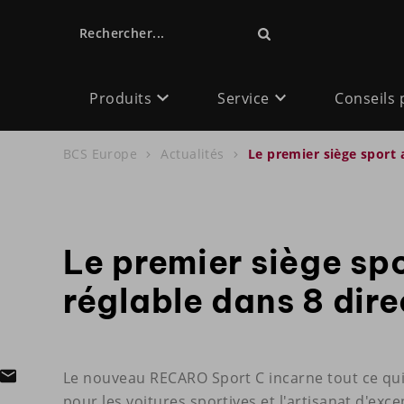
Rechercher...
Produits
Service
Conseils 
BCS Europe
Actualités
Le premier siège sport 
Le premier siège sp
réglable dans 8 dir
Le nouveau RECARO Sport C incarne tout ce qui 
pour les voitures sportives et l'artisanat d'ex