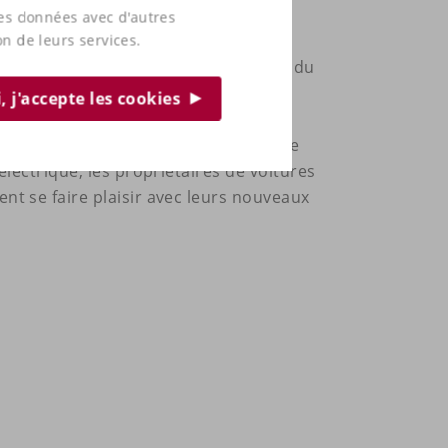
ARO Sport C vous aide à garder le
ces données avec d'autres
ages et à profiter pleinement de
on de leurs services.
ite. Et grâce au contour ultra-mince du
 à la fois pour l'esthétique et le
, j'accepte les cookies
s arrière bénéficieront d'un espace
 leurs jambes. Avec toute une gamme
électrique, les propriétaires de voitures
t se faire plaisir avec leurs nouveaux