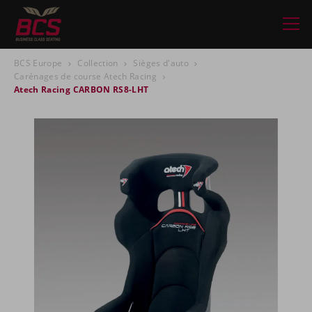
BCS Europe
Collection
Sièges d'auto
Carénages de course Atech Racing
Atech Racing CARBON RS8-LHT