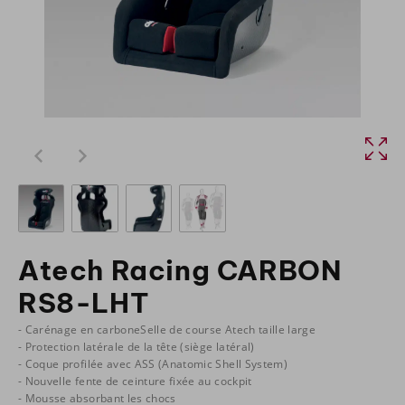
Atech Racing CARBON
RS8-LHT
- Carénage en carboneSelle de course Atech taille large
- Protection latérale de la tête (siège latéral)
- Coque profilée avec ASS (Anatomic Shell System)
- Nouvelle fente de ceinture fixée au cockpit
- Mousse absorbant les chocs