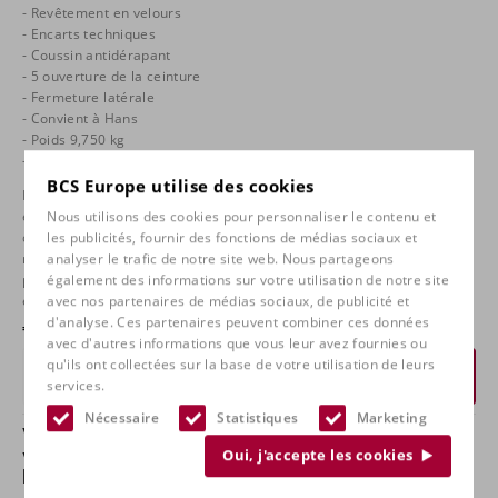
- Revêtement en velours
- Encarts techniques
- Coussin antidérapant
- 5 ouverture de la ceinture
- Fermeture latérale
- Convient à Hans
- Poids 9,750 kg
- L'avortement de la FIA pour 10 ans
BCS Europe utilise des cookies
Le siège de course Atech Carbon RS8 a passé avec succès les
exigences et les tests rigoureux de la FIA pour être entièrement
Nous utilisons des cookies pour personnaliser le contenu et
conforme à la dernière homologation FIA 8862-2009. Conçu pour la
les publicités, fournir des fonctions de médias sociaux et
nouvelle voiture de génération, le WRC et la R5, le siège est idéal
analyser le trafic de notre site web. Nous partageons
pour les pilotes mesurant jusqu'à 185 cm. Sa conception
également des informations sur votre utilisation de notre site
ergonomique garantit une excellente intégration dans la voiture.
avec nos partenaires de médias sociaux, de publicité et
d'analyse. Ces partenaires peuvent combiner ces données
€
5.695,00
avec d'autres informations que vous leur avez fournies ou
qu'ils ont collectées sur la base de votre utilisation de leurs
Demande de devis
services.
Nécessaire
Statistiques
Marketing
Vous avez des questions sur ce produit ou
vous souhaitez le découvrir dans notre
Oui, j'accepte les cookies
boutique ?