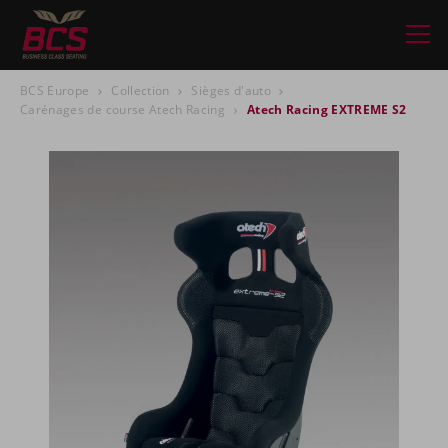
BCS Europe
Collection
Sièges d'auto
Carénages de course Atech Racing
Atech Racing EXTREME S2