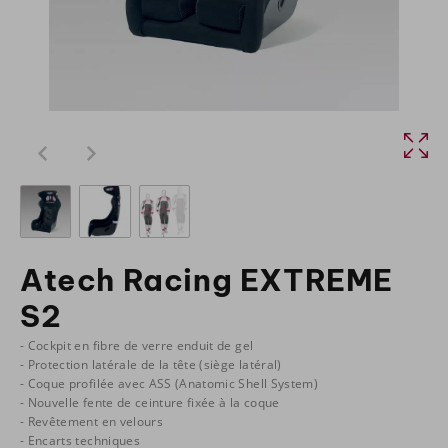
Atech Racing EXTREME
S2
- Cockpit en fibre de verre enduit de gel
- Protection latérale de la tête (siège latéral)
- Coque profilée avec ASS (Anatomic Shell System)
- Nouvelle fente de ceinture fixée à la coque
- Revêtement en velours
- Encarts techniques