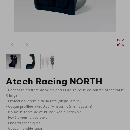
Atech Racing NORTH
- Carénage en fibre de verre enduit de gelSelle de course Atech taille
X large
- Protection latérale de la tête (siège latéral)
- Coque profilée avec ASS (Anatomic Shell System)
- Nouvelle fente de ceinture fixée au cockpit
- Revêtement en velours
- Encarts techniques
- Coussin antidérapant