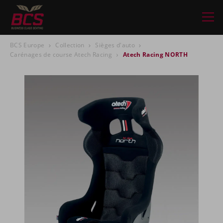
BCS Europe
Collection
Sièges d'auto
Carénages de course Atech Racing
Atech Racing NORTH