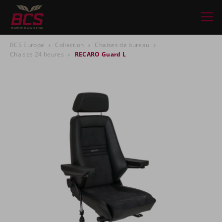
BCS Europe
Collection
Chaises de bureau
Chaises 24 heures
RECARO Guard L