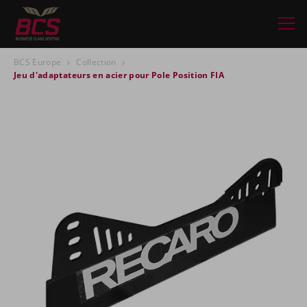
BCS Europe
Collection
Jeu d'adaptateurs en acier pour Pole Position FIA