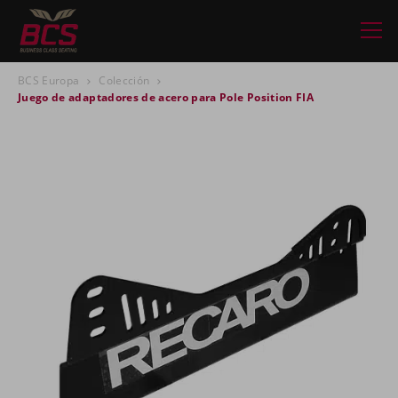
BCS Europa
Colección
Juego de adaptadores de acero para Pole Position FIA