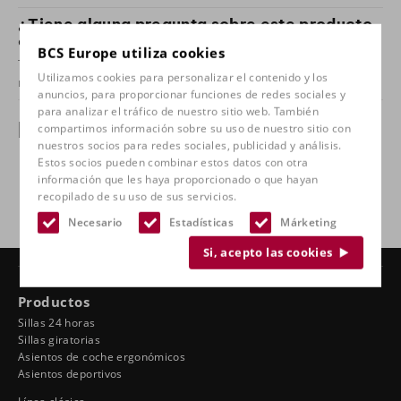
¿Tiene alguna pregunta sobre este producto
o quiere verlo en nuestra tienda?
BCS Europe utiliza cookies
Toma
póngase en contacto con
y venga a probarlo con
Utilizamos cookies para personalizar el contenido y los
nosotros.
anuncios, para proporcionar funciones de redes sociales y
para analizar el tráfico de nuestro sitio web. También
Especificaciones
compartimos información sobre su uso de nuestro sitio con
nuestros socios para redes sociales, publicidad y análisis.
Estos socios pueden combinar estos datos con otra
Aplicación
Acero
información que les haya proporcionado o que hayan
recopilado de su uso de sus servicios.
Necesario
Estadísticas
Márketing
Si, acepto las cookies
Productos
Sillas 24 horas
Sillas giratorias
Asientos de coche ergonómicos
Asientos deportivos