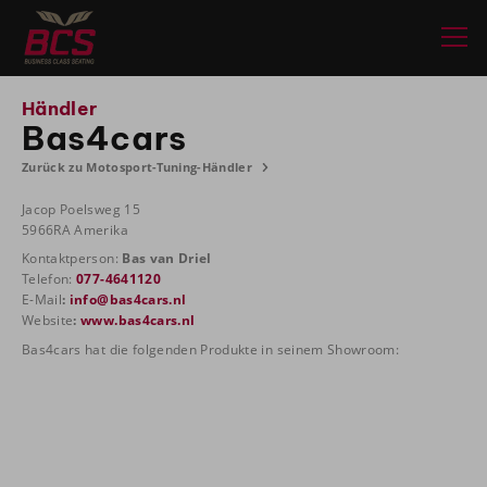
Händler
Bas4cars
Zurück zu Motosport-Tuning-Händler
Jacop Poelsweg 15
5966RA Amerika
Kontaktperson:
Bas van Driel
Telefon:
077-4641120
E-Mail
:
info@bas4cars.nl
Website
:
www.bas4cars.nl
Bas4cars hat die folgenden Produkte in seinem Showroom: