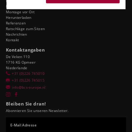
Ergonomie der Händler
Händler motorsport tuning
Montage vor Ort
Herunterladen
Referenzen
Ratschläge zum Sitzen
Nachrichten
Kontakt
Kontaktangaben
De Veken 110
1716 KG Opmeer
Niederlande
+31 (0)226 745010
+31 (0)226 745015
info@bcs-europe.nl
Bleiben Sie dran!
Abonnieren Sie unseren Newsletter.
E-Mail Adresse