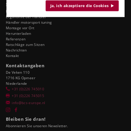
Siehe auch
Ja, ich akzeptiere die Cookies
Dienst
Ergonomie der Händler
Händler motorsport tuning
Montage vor Ort
Herunterladen
Referenzen
Ratschläge zum Sitzen
Nachrichten
Kontakt
Kontaktangaben
De Veken 110
1716 KG Opmeer
Niederlande
+31 (0)226 745010
+31 (0)226 745015
info@bcs-europe.nl
Bleiben Sie dran!
Abonnieren Sie unseren Newsletter.