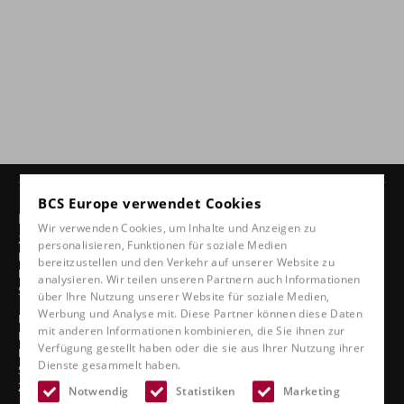
BCS Europe verwendet Cookies
Produkte
Wir verwenden Cookies, um Inhalte und Anzeigen zu
24-Stunden-Stühle
personalisieren, Funktionen für soziale Medien
Drehbare Stühle
bereitzustellen und den Verkehr auf unserer Website zu
Ergonomische Autositze
analysieren. Wir teilen unseren Partnern auch Informationen
Sportsitze
über Ihre Nutzung unserer Website für soziale Medien,
Werbung und Analyse mit. Diese Partner können diese Daten
Klassische Linie
mit anderen Informationen kombinieren, die Sie ihnen zur
Bootssitze
Verfügung gestellt haben oder die sie aus Ihrer Nutzung ihrer
Lkw-Sitze
Dienste gesammelt haben.
Sitze im Stadion
Zubehör
Notwendig
Statistiken
Marketing