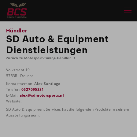
Händler
SD Auto & Equipment
Dienstleistungen
Zurück zu Motosport-Tuning-Händler
Volkstraat 19
5753RL Deurne
Kontaktperson:
Alex Santiago
Telefon:
0627095331
E-Mail
:
alex@sdmotorsports.nl
Website
:
SD Auto & Equipment Services hat die folgenden Produkte in seinem
Ausstellungsraum: