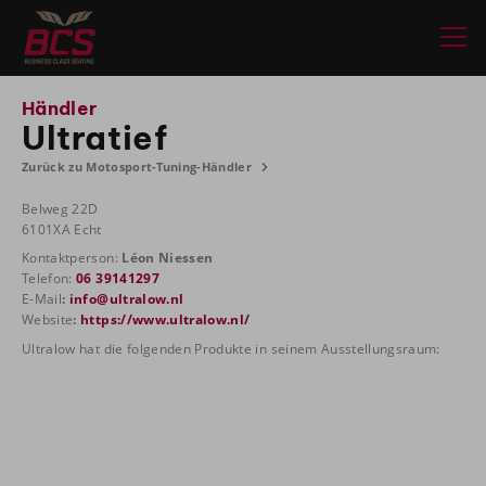
Händler
Ultratief
Zurück zu Motosport-Tuning-Händler
Belweg 22D
6101XA Echt
Kontaktperson:
Léon Niessen
Telefon:
06 39141297
E-Mail
:
info@ultralow.nl
Website
:
https://www.ultralow.nl/
Ultralow hat die folgenden Produkte in seinem Ausstellungsraum: