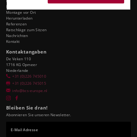
Ergonomie der Händler
Händler motorsport tuning
Montage vor Ort
Herunterladen
Referenzen
Ratschläge zum Sitzen
Nachrichten
Kontakt
Kontaktangaben
De Veken 110
1716 KG Opmeer
Niederlande
+31 (0)226 745010
+31 (0)226 745015
info@bcs-europe.nl
Bleiben Sie dran!
Abonnieren Sie unseren Newsletter.
E-Mail Adresse